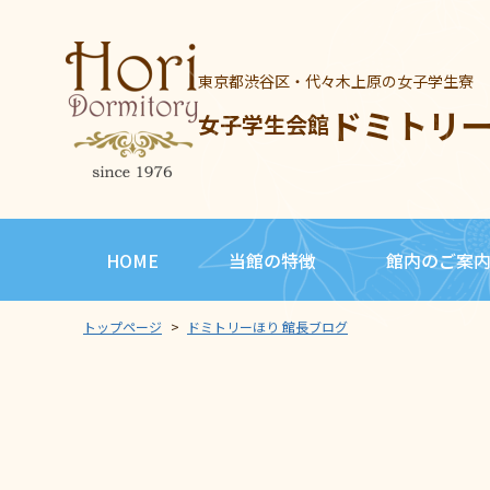
東京都渋谷区・代々木上原の女子学生寮
ドミトリ
女子学生会館
HOME
当館の特徴
館内のご案
トップページ
>
ドミトリーほり 館長ブログ