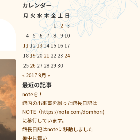
カレンダー
月
火
水
木
金
土
日
1
2
3
4
5
6
7
8
9
10
11
12
13
14
15
16
17
18
19
20
21
22
23
24
25
26
27
28
29
30
«
2017
9月
»
最近の記事
noteを！
館内の出来事を綴った館長日記は
NOTE（https://note.com/domhori)
に移行しています。
館長日記はnoteに移動しました
暑中見舞い