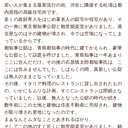
若い人が集まる最新流行の街、渋谷に隣接する松濤は都
内屈指の高級住宅街です。
多くの政財界人をはじめ著名人の邸宅や役宅があり、そ
の一角に東京都知事公邸と観世能楽堂がありました。過
去形なのはその建物が壊され、今では空地になってしま
っているからです。
都知事公邸は、青島都知事の時代に建てかえられ、豪華
な公邸として話題を呼びました。青島知事は一年あまり
ここに住んだだけ。その後の石原慎太郎都知事氏は、こ
こには住みませんでした。しばらくの間、真新しい公邸
は無人のままとなっていました。
その後、イタリア料理のレストランに貸し出されたもの
の、いかにもムリな計画、すぐにレストランは閉鎖とな
っていました。以後、無人となった公邸の時代が続き、
数年前にこの土地と建物は住友不動産に売却され、建物
が取り壊され更地になったのです。
まぁなんとムダなこととあきれるばかり。
そしてこの地のすぐ近くに観世能楽堂がありました。鍋