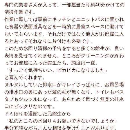
専門の業者さんが入って、一部屋当たり約40分かけての
清掃作業です。
作業に際しては事前にキッチンとユニットバスに置かれ
た食器や洗面道具などを一時的に居室スペースに避けて
おいてもらいます。それだけではなく他人がお部屋に入
るとあってそれなりに片付けも必要です。
このため水回り清掃の予告をすると多くの館生が、良い
表情を見せてくれません。ところがクリーニングが終わ
ってお部屋に入った館生たち、態度は一変、
「すっごく気持ちいい。ピカピカになりました」
と喜んでくれます。
ヌルヌルしていた排水口がキレイさっぱりに、お風呂場
の排水口の奥にあった髪の毛が無くなり、トイレもバス
タブもツルツルになって、あらためて気づく無臭の排水
口にビックリなのです。
ドミほりを退館した元館生から
「私のところの水回りもお願いできないでしょうか」
半分冗談ながらこんな相談を受けたことがあります。