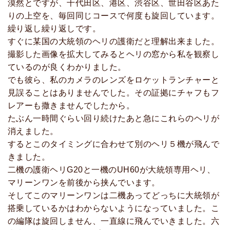
漠然とですが、千代田区、港区、渋谷区、世田谷区あた
りの上空を、毎回同じコースで何度も旋回しています。
繰り返し繰り返しです。
すぐに某国の大統領のヘリの護衛だと理解出来ました。
撮影した画像を拡大してみるとヘリの窓から私を観察し
ているのが良くわかりました。
でも彼ら、私のカメラのレンズをロケットランチャーと
見誤ることはありませんでした。その証拠にチャフもフ
レアーも撒きませんでしたから。
たぶん一時間ぐらい回り続けたあと急にこれらのヘリが
消えました。
するとこのタイミングに合わせて別のヘリ５機が飛んで
きました。
二機の護衛ヘリG20と一機のUH60が大統領専用ヘリ、
マリーンワンを前後から挟んでいます。
そしてこのマリーンワンは二機あってどっちに大統領が
搭乗しているかはわからないようになっていました。こ
の編隊は旋回しません、一直線に飛んでいきました。六