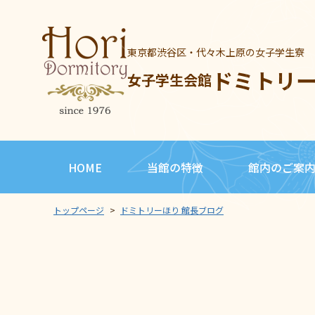
東京都渋谷区・代々木上原の女子学生寮
ドミトリ
女子学生会館
HOME
当館の特徴
館内のご案
トップページ
>
ドミトリーほり 館長ブログ