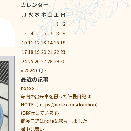
カレンダー
月
火
水
木
金
土
日
1
2
3
4
5
6
7
8
9
10
11
12
13
14
15
16
17
18
19
20
21
22
23
24
25
26
27
28
29
30
«
2024
6月
»
最近の記事
noteを！
館内の出来事を綴った館長日記は
NOTE（https://note.com/domhori)
に移行しています。
館長日記はnoteに移動しました
暑中見舞い