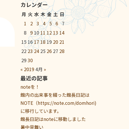
カレンダー
月
火
水
木
金
土
日
1
2
3
4
5
6
7
8
9
10
11
12
13
14
15
16
17
18
19
20
21
22
23
24
25
26
27
28
29
30
«
2019
4月
»
最近の記事
noteを！
館内の出来事を綴った館長日記は
NOTE（https://note.com/domhori)
に移行しています。
館長日記はnoteに移動しました
暑中見舞い