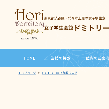
東京都渋谷区・代々木上原の女子学生寮
ドミトリ
女子学生会館
HOME
当館の特徴
館内のご案
トップページ
>
ドミトリーほり 館長ブログ