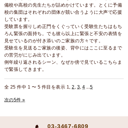
備校や高校の先生たちが詰めかけています。とくに予備
校の集団はそれぞれの団体が競い合うように大声で応援
しています。
受験票を握りしめ正門をくぐっていく受験生たちはもち
ろん緊張の面持ち。でも彼ら以上に緊張と不安の表情を
見せているのが付き添いのご家族の方々です。
受験生を見送るご家族の後姿、背中にはここに至るまで
の苦労がにじみ出ています。
例年繰り返されるシーン、なぜか傍で見ているこちらま
で緊張してきます。
全 25 件中 1 〜 5 件目を表示 1,
2
,
3
,
4
...
5
次の5件 »
03-3467-6809