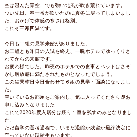
空は澄んだ青空、でも強い北風が吹き荒れています。
つい先日、春一番が吹いたのに真冬に戻ってしまいまし
た。おかげで体感の寒さは格別。
これぞ三寒四温です。
今日も二組の見学来館がありました。
お二組とも昨日の入試を終え、一晩ホテルでゆっくりさ
れてからの来館です。
お疲れ様でした。昨夜のホテルでの食事とベッドはさぞ
かし解放感に満たされたものとなったでしょう。
この結果昨日今日合わせて６組の見学・面談になりまし
た。
空いているお部屋をご案内し、気に入ってくださり即お
申し込みとなりました
これで2020年度入居分は残り１室を残すのみとなりまし
た。
ただ留学の選考過程で、いまだ退館か残留か最終決定に
至っていない現館生もいます。