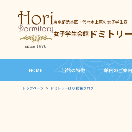
東京都渋谷区・代々木上原の女子学生寮
ドミトリ
女子学生会館
HOME
当館の特徴
館内のご案
トップページ
>
ドミトリーほり 館長ブログ