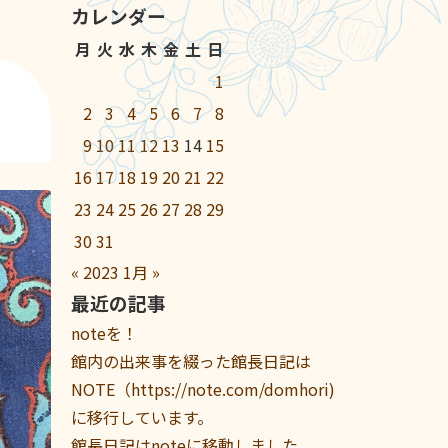
カレンダー
月
火
水
木
金
土
日
1
2
3
4
5
6
7
8
9
10
11
12
13
14
15
16
17
18
19
20
21
22
23
24
25
26
27
28
29
30
31
«
2023
1月
»
最近の記事
noteを！
館内の出来事を綴った館長日記は
NOTE（https://note.com/domhori)
に移行しています。
館長日記はnoteに移動しました