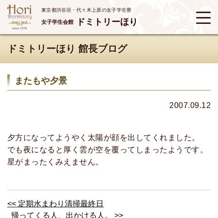
東京都渋谷区・代々木上原の女子学生寮
ドミトリーほり
女子学生会館
ドミトリーほり 館長ブログ
またもや夕景
2007.09.12
夕方になってようやく太陽が顔を出してくれました。
でも夜になると厚く雲が空を覆ってしまったようです。
星がまったくみえません。
<< 定期水まわり清掃最終日
帰ってくる人、出かける人。 >>