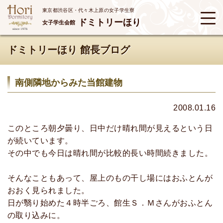
東京都渋谷区・代々木上原の女子学生寮
ドミトリーほり
女子学生会館
ドミトリーほり 館長ブログ
南側隣地からみた当館建物
2008.01.16
このところ朝夕曇り、日中だけ晴れ間が見えるという日
が続いています。
その中でも今日は晴れ間が比較的長い時間続きました。
そんなこともあって、屋上のもの干し場にはおふとんが
おおく見られました。
日が翳り始めた４時半ごろ、館生Ｓ．Ｍさんがおふとん
の取り込みに。