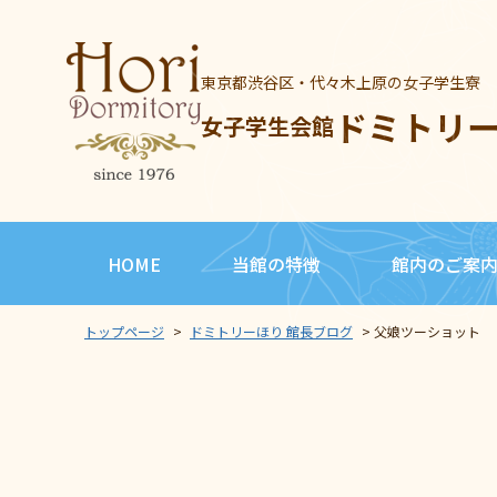
東京都渋谷区・代々木上原の女子学生寮
ドミトリ
女子学生会館
HOME
当館の特徴
館内のご案
トップページ
>
ドミトリーほり 館長ブログ
>
父娘ツーショット