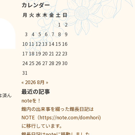
カレンダー
月
火
水
木
金
土
日
1
2
3
4
5
6
7
8
9
10
11
12
13
14
15
16
17
18
19
20
21
22
23
24
25
26
27
28
29
30
31
«
2026
8月
»
最近の記事
は済ん
noteを！
館内の出来事を綴った館長日記は
NOTE（https://note.com/domhori)
に移行しています。
館長日記はnoteに移動しました