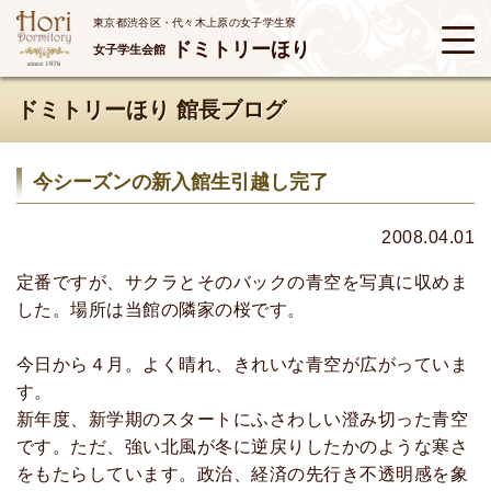
東京都渋谷区・代々木上原の女子学生寮
ドミトリーほり
女子学生会館
ドミトリーほり 館長ブログ
今シーズンの新入館生引越し完了
2008.04.01
定番ですが、サクラとそのバックの青空を写真に収めま
した。場所は当館の隣家の桜です。
今日から４月。よく晴れ、きれいな青空が広がっていま
す。
新年度、新学期のスタートにふさわしい澄み切った青空
です。ただ、強い北風が冬に逆戻りしたかのような寒さ
をもたらしています。政治、経済の先行き不透明感を象