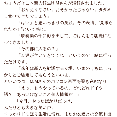
ちょうどそこへ新入館生H.Mさんが帰館されました。
「おかえりなさい。おそかったじゃない。タダめ
し食べてきたでしょう」
「はい」と思いっきりの笑顔。その表情、“見破ら
れたか！”という感じ。
「吹奏楽の部に顔を出して、ごはんをご馳走にな
ってきました」
「その部に入るの？」
「友達が付いてきてくれ、というので一緒に行っ
ただけです」
「来年は新入を勧誘する立場、いまのうちにしっ
かりとご馳走してもらうといいよ」
といいつつ、M.Mさんのパソコン画面を覗き込むなり
「えっ、もうやっているの。どれどれドイツ
語？ あっいけないこれ個人情報だ！」
｢今日、やったばかりだっけ｣
ふたりとも大きな笑い声。
すっかりドミほり生活に慣れ、またお友達との交流も出