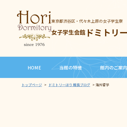
東京都渋谷区・代々木上原の女子学生寮
ドミトリ
女子学生会館
HOME
当館の特徴
館内のご案
トップページ
>
ドミトリーほり 館長ブログ
>
海外留学