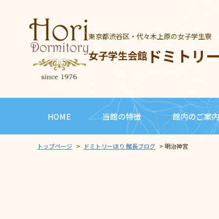
東京都渋谷区・代々木上原の女子学生寮
ドミトリ
女子学生会館
HOME
当館の特徴
館内のご案
トップページ
>
ドミトリーほり 館長ブログ
>
明治神宮