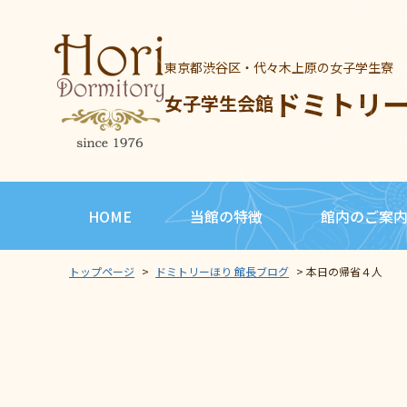
東京都渋谷区・代々木上原の女子学生寮
ドミトリ
女子学生会館
HOME
当館の特徴
館内のご案
トップページ
>
ドミトリーほり 館長ブログ
>
本日の帰省４人