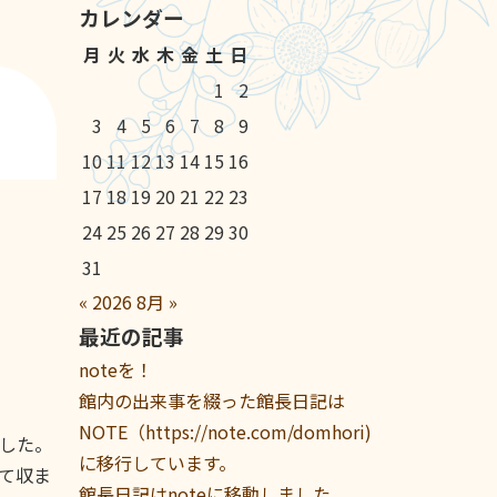
カレンダー
月
火
水
木
金
土
日
1
2
3
4
5
6
7
8
9
10
11
12
13
14
15
16
17
18
19
20
21
22
23
24
25
26
27
28
29
30
31
«
2026
8月
»
最近の記事
noteを！
館内の出来事を綴った館長日記は
NOTE（https://note.com/domhori)
した。
に移行しています。
て収ま
館長日記はnoteに移動しました