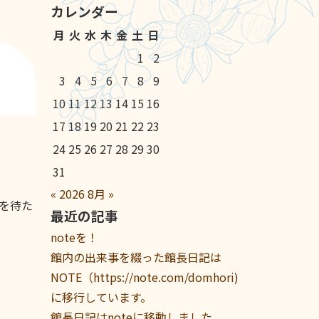
カレンダー
月
火
水
木
金
土
日
1
2
3
4
5
6
7
8
9
10
11
12
13
14
15
16
17
18
19
20
21
22
23
24
25
26
27
28
29
30
31
«
2026
8月
»
を待た
最近の記事
noteを！
館内の出来事を綴った館長日記は
NOTE（https://note.com/domhori)
に移行しています。
館長日記はnoteに移動しました