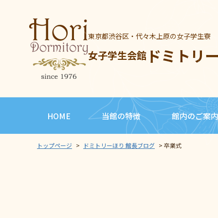
東京都渋谷区・代々木上原の女子学生寮
ドミトリ
女子学生会館
HOME
当館の特徴
館内のご案
トップページ
>
ドミトリーほり 館長ブログ
>
卒業式