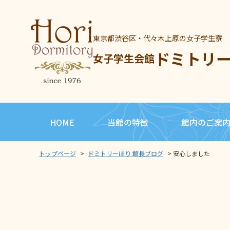
東京都渋谷区・代々木上原の女子学生寮
ドミトリ
女子学生会館
HOME
当館の特徴
館内のご案
トップページ
>
ドミトリーほり 館長ブログ
>
安心しました