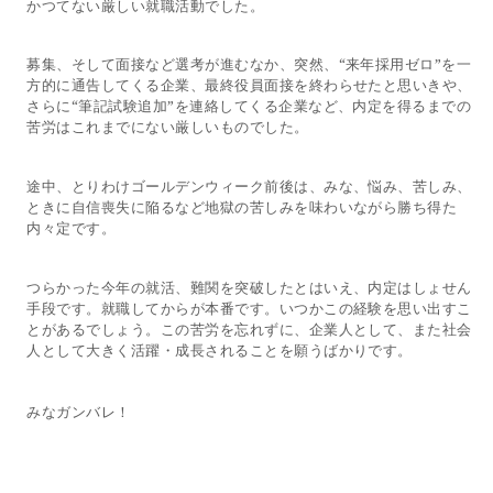
かつてない厳しい就職活動でした。
募集、そして面接など選考が進むなか、突然、“来年採用ゼロ”を一
方的に通告してくる企業、最終役員面接を終わらせたと思いきや、
さらに“筆記試験追加”を連絡してくる企業など、内定を得るまでの
苦労はこれまでにない厳しいものでした。
途中、とりわけゴールデンウィーク前後は、みな、悩み、苦しみ、
ときに自信喪失に陥るなど地獄の苦しみを味わいながら勝ち得た
内々定です。
つらかった今年の就活、難関を突破したとはいえ、内定はしょせん
手段です。就職してからが本番です。いつかこの経験を思い出すこ
とがあるでしょう。この苦労を忘れずに、企業人として、また社会
人として大きく活躍・成長されることを願うばかりです。
みなガンバレ！