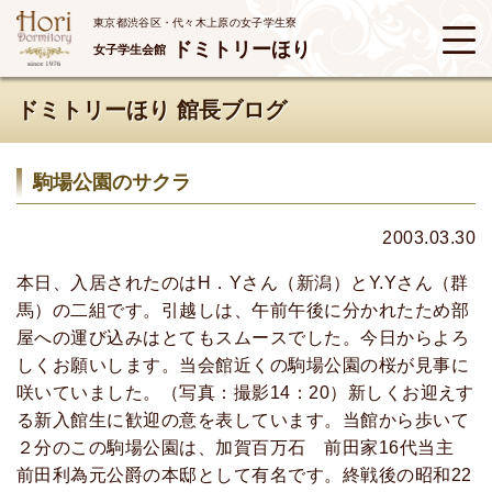
東京都渋谷区・代々木上原の女子学生寮
ドミトリーほり
女子学生会館
ドミトリーほり 館長ブログ
駒場公園のサクラ
2003.03.30
本日、入居されたのはH．Yさん（新潟）とY.Yさん（群
馬）の二組です。引越しは、午前午後に分かれたため部
屋への運び込みはとてもスムースでした。今日からよろ
しくお願いします。当会館近くの駒場公園の桜が見事に
咲いていました。（写真：撮影14：20）新しくお迎えす
る新入館生に歓迎の意を表しています。当館から歩いて
２分のこの駒場公園は、加賀百万石 前田家16代当主
前田利為元公爵の本邸として有名です。終戦後の昭和22