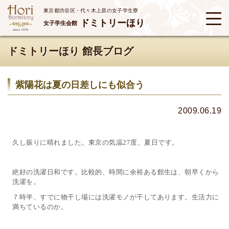
東京都渋谷区・代々木上原の女子学生寮
ドミトリーほり
女子学生会館
ドミトリーほり 館長ブログ
紫陽花は夏の日差しにも似合う
2009.06.19
久し振りに晴れました。東京の気温
度、夏日です。
27
絶好の洗濯日和です。比較的、時間に余裕ある館生は、朝早くから
洗濯を。
７時半、すでに物干し場には洗濯モノが干してあります。生活力に
満ちているのか。