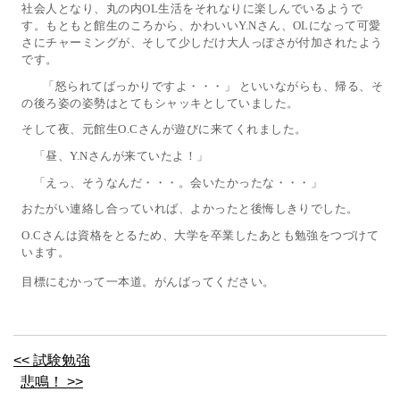
社会人となり、丸の内
生活をそれなりに楽しんでいるようで
OL
す。もともと館生のころから、かわいい
さん、
になって可愛
Y.N
OL
さにチャーミングが、そして少しだけ大人っぽさが付加されたよう
です。
「怒られてばっかりですよ・・・」 といいながらも、帰る、そ
の後ろ姿の姿勢はとてもシャッキとしていました。
そして夜、元館生
さんが遊びに来てくれました。
O.C
「昼、
さんが来ていたよ！」
Y.N
「えっ、そうなんだ・・・。会いたかったな・・・」
おたがい連絡し合っていれば、よかったと後悔しきりでした。
さんは資格をとるため、大学を卒業したあとも勉強をつづけて
O.C
います。
目標にむかって一本道。がんばってください。
<< 試験勉強
悲鳴！ >>