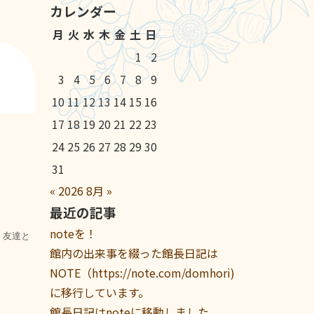
カレンダー
月
火
水
木
金
土
日
1
2
3
4
5
6
7
8
9
10
11
12
13
14
15
16
17
18
19
20
21
22
23
24
25
26
27
28
29
30
31
«
2026
8月
»
最近の記事
noteを！
、友達と
館内の出来事を綴った館長日記は
NOTE（https://note.com/domhori)
に移行しています。
館長日記はnoteに移動しました