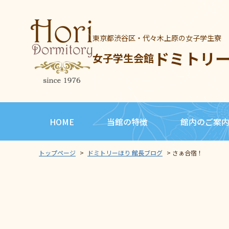
東京都渋谷区・代々木上原の女子学生寮
ドミトリ
女子学生会館
HOME
当館の特徴
館内のご案
トップページ
>
ドミトリーほり 館長ブログ
>
さぁ合宿！