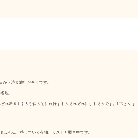
日から演奏旅行だそうです。
の各地。
れぞれ帰省する人や個人的に旅行する人それぞれになるそうです。
さんは
K.N
生
さん。 持っていく荷物、リストと照合中です。
K.K