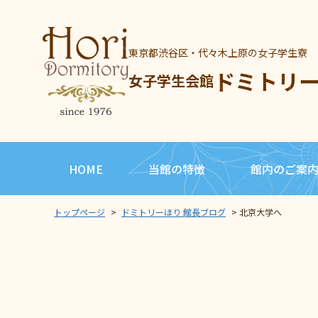
東京都渋谷区・代々木上原の女子学生寮
ドミトリ
女子学生会館
HOME
当館の特徴
館内のご案
トップページ
>
ドミトリーほり 館長ブログ
>
北京大学へ