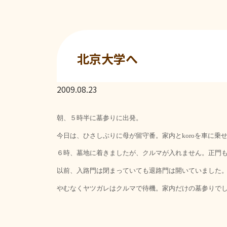
北京大学へ
2009.08.23
朝、５時半に墓参りに出発。
今日は、ひさしぶりに母が留守番。家内と
を車に乗
koro
６時、墓地に着きましたが、クルマが入れません。正門
以前、入路門は閉まっていても退路門は開いていました
やむなくヤツガレはクルマで待機。家内だけの墓参りで