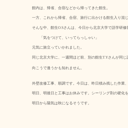
館内は、帰省、合宿などから帰ってきた館生。
一方、これから帰省、合宿、旅行に出かける館生入り混
そんな中、館生
さんは、今日から北京大学で語学研修
O.S
「気をつけて、いってらっしゃい」
元気に旅立っていかれました。
同じ北京大学に、一週間ほど前、別の館生
さんが同じ
T.Y
向こうで逢うかも知れません。
外壁改修工事、順調です。今日は、昨日積み残した作業
明日、明後日と工事はお休みです。シーリング剤の硬化
明日から陽気は秋になるそうです。