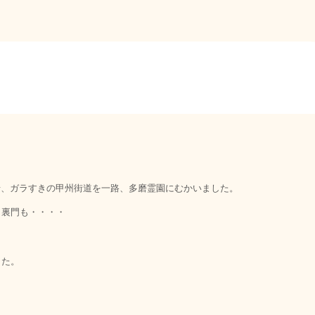
せ、ガラすきの甲州街道を一路、多磨霊園にむかいました。
も裏門も・・・・
。
した。