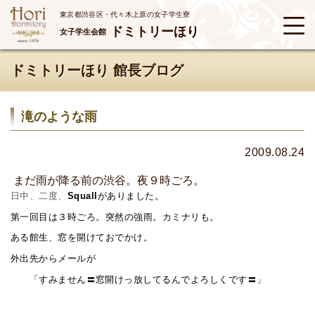
東京都渋谷区・代々木上原の女子学生寮
ドミトリーほり
女子学生会館
ドミトリーほり 館長ブログ
滝のような雨
2009.08.24
まだ雨が降る前の渋谷。夜９時ごろ。
日中、二度、
がありました。
Squall
第一回目は３時ごろ。突然の強雨。カミナリも。
ある館生、窓を開けておでかけ。
外出先からメールが
「すみません〓窓開けっ放してるんでよろしくです〓」