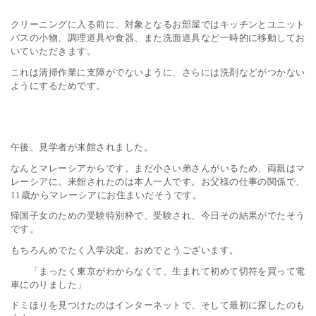
クリーニングに入る前に、対象となるお部屋ではキッチンとユニット
バスの小物、調理道具や食器、また洗面道具など一時的に移動してお
いていただきます。
これは清掃作業に支障がでないように、さらには洗剤などがつかない
ようにするためです。
午後、見学者が来館されました。
なんとマレーシアからです。まだ小さい弟さんがいるため、両親はマ
レーシアに。来館されたのは本人一人です。お父様の仕事の関係で、
歳からマレーシアにお住まいだそうです。
11
帰国子女のための受験特別枠で、受験され、今日その結果がでたそう
です。
もちろんめでたく入学決定。おめでとうございます。
「まったく東京がわからなくて、生まれて初めて切符を買って電
車にのりました」
ドミほりを見つけたのはインターネットで、そして最初に探したのも