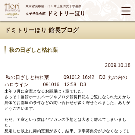
東京都渋谷区・代々木上原の女子学生寮
ドミトリーほり
女子学生会館
ドミトリーほり 館長ブログ
秋の日ざしと枯れ葉
2009.10.18
秋の日ざしと枯れ葉 091012 16:42 D3
丸の内の
ハロウイン 091016 12:58 D3
来年３月に空室となるお部屋は７室でした。
さっそく当館ホームページやブログ館長日記をご覧になられた方から
具体的お部屋の条件などの問い合わせが多く寄せられました。ありが
とうございます。
ただ、７室という数はヤツガレの予想とは大きく離れてしまいまし
た。
想定した以上に契約更新が多く、結果、来季募集分が少なくなってし