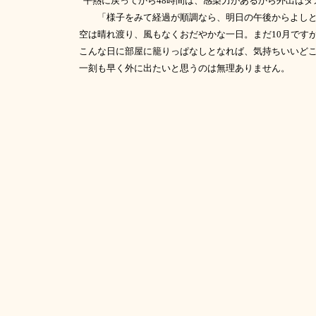
“平熱に戻ってから
48
時間は、感染力があるから外出はダ
「様子をみて経過が順調なら、明日の午後からよしと
空は晴れ渡り、風もなくおだやかな一日。まだ
10
月です
こんな日に部屋に籠りっぱなしとなれば、気持ちいいど
一刻も早く外に出たいと思うのは無理ありません。