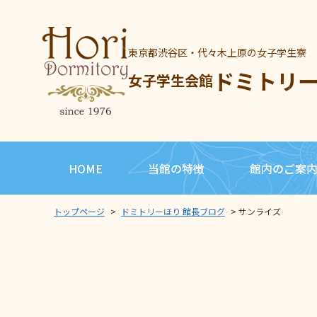
東京都渋谷区・代々木上原の女子学生寮
ドミトリ
女子学生会館
HOME
当館の特徴
館内のご案
トップページ
>
ドミトリーほり 館長ブログ
>
サンライズ