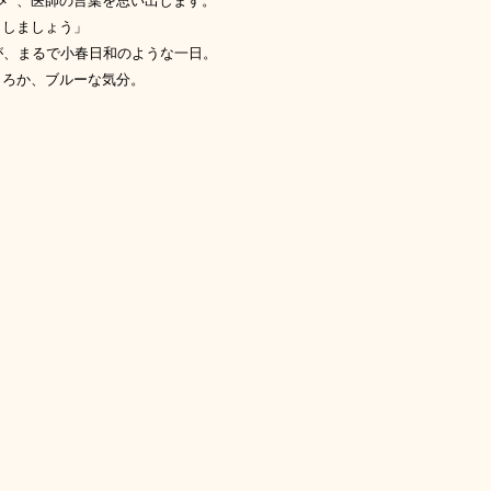
メ”、医師の言葉を思い出します。
しましょう」
が、まるで小春日和のような一日。
ころか、ブルーな気分。