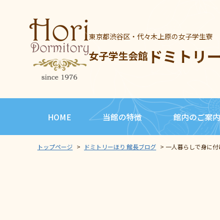
東京都渋谷区・代々木上原の女子学生寮
ドミトリ
女子学生会館
HOME
当館の特徴
館内のご案
トップページ
>
ドミトリーほり 館長ブログ
>
一人暮らしで身に付