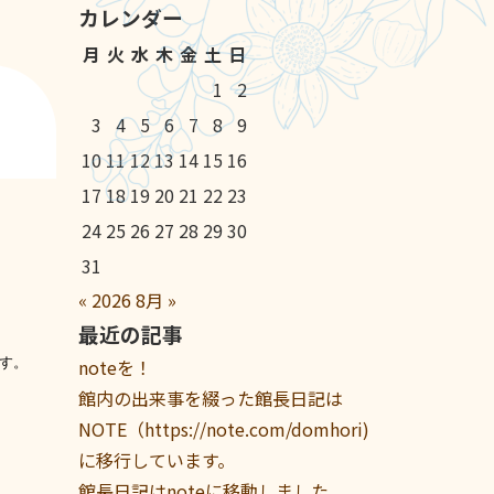
カレンダー
月
火
水
木
金
土
日
1
2
3
4
5
6
7
8
9
10
11
12
13
14
15
16
17
18
19
20
21
22
23
24
25
26
27
28
29
30
31
«
2026
8月
»
最近の記事
す。
noteを！
館内の出来事を綴った館長日記は
NOTE（https://note.com/domhori)
に移行しています。
館長日記はnoteに移動しました