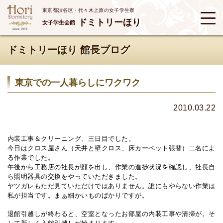
東京都渋谷区・代々木上原の女子学生寮
ドミトリーほり
女子学生会館
ドミトリーほり 館長ブログ
東京での一人暮らしにワクワク
2010.03.22
内装工事＆クリーニング、三日目でした。
今日はクロス屋さん（天井と壁クロス、床カーペット張替）二名によ
る作業でした。
午後から工務店の社長が顔を出し、作業の進捗状況を確認し、社長自
ら照明器具の交換をやっていただきました。
ヤツガレもただ見ていただけではありません。誰にもやらない作業は
私が担当です。まぁ細かいものばかりですが。
退館引越しが終わると、空室となったお部屋の内装工事や清掃が。そ