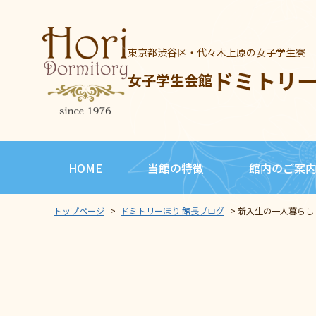
東京都渋谷区・代々木上原の女子学生寮
ドミトリ
女子学生会館
HOME
当館の特徴
館内のご案
トップページ
>
ドミトリーほり 館長ブログ
>
新入生の一人暮らし