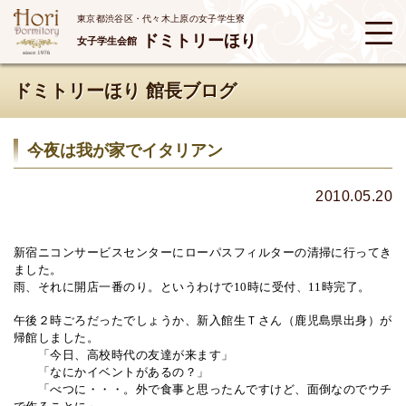
東京都渋谷区・代々木上原の女子学生寮
ドミトリーほり
女子学生会館
ドミトリーほり 館長ブログ
今夜は我が家でイタリアン
2010.05.20
新宿ニコンサービスセンターにローパスフィルターの清掃に行ってき
ました。
雨、それに開店一番のり。というわけで
10
時に受付、
11
時完了。
午後２時ごろだったでしょうか、新入館生Ｔさん（鹿児島県出身）が
帰館しました。
「今日、高校時代の友達が来ます」
「なにかイベントがあるの？」
「べつに・・・。外で食事と思ったんですけど、面倒なのでウチ