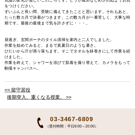
気温の変化が激しいこのごろです。どうか風邪などめされぬようお気
をつけください。
ずいぶんと長い間、受験に備えてきたことと思います。それもあと、
たった数カ月で決着がつきます。この数カ月が一番苦しく、大事な時
期です。最後の最後まで気を許さずに・・・。
昼過ぎ、玄関ポーチのタイル清掃を家内と二人でしました。
作業を始めてみると、まるで真夏日のような暑さ。
ひたいから汗が滴り落ちます。そこでタオルを鉢巻きにして作業を続
けました。
作業を終えて、シャワーを浴びて肌着を撮り替えて、カメラをもって
駒場キャンパスへ。
<< 留守居役
後期突入。重くなる授業。 >>
03-3467-6809
（受付時間：平日9:00～20:00）