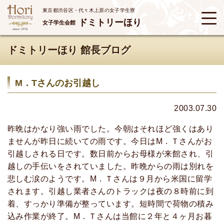
東京都渋谷区・代々木上原の女子学生寮
ドミトリーほり
女子学生会館
ドミトリーほり 館長ブログ
M．Tさんのお引越し
2003.07.30
昨晩はかなり強い雨でした。今朝はそれほど強くはあり
ませんが昨日に続いての雨です。今日はM．Ｔさんがお
引越しされる日です。数日前からお母様が来館され、引
越しの手伝いをされていました。昨晩からの雨は別れを
悲しむ涙のようです。M．Ｔさんは９月から米国に留学
されます。引越し業者さんのトラックは夜の８時前に到
着、すっかり準備が整っています。短時間で荷物の積み
込み作業が終了。M．Ｔさんは当館に２年と４ヶ月お暮