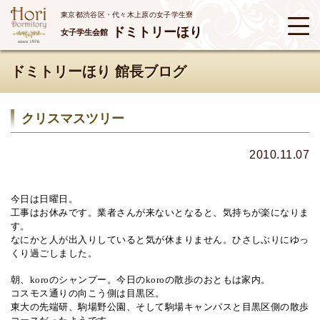
東京都渋谷区・代々木上原の女子学生寮
ドミトリーほり
女子学生会館
ドミトリーほり 館長ブログ
クリスマスツリー
2010.11.07
今日は日曜日。
工事はお休みです。業者さんが来ないとなると、気持ちが楽になりま
す。
なにかと人が出入りしていると気が休まりません。ひさしぶりにゆっ
くり過ごしました。
朝、
koro
のシャンプー。今日の
koro
の散歩のおともは家内。
コスモス通りの向こう側は目黒区。
東大の先端研、駒場野公園、そして駒場キャンパスと目黒区側の散歩