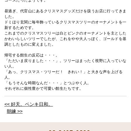
コースだったようです。
昼過ぎ、代官山にあるクリスマスグッズだけを扱うお店に行ってきま
した。
ドミほり玄関に毎年飾っているクリスマスツリーのオーナメントを一
新するためです。
これまでのクリスマスツリーは白とピンクのオーナメントを主とした
かわいらしいツリーでしたが、これをやや大人っぽく、ゴールドを基
調としたものに変えました。
帰宅する館生の反応は・・・。
「ただいま戻りました・・・」。ツリーはまったく視野に入っていな
い人。
「あっ、クリスマス・ツリーだ！ きれい！」と大きな声を上げる
人。
「もうそんな時期なんだ・・・」とつぶやく人。
それぞれに個性豊かで可愛い館生たちです。
<< 好天。ペンキ日和。
朝練 >>