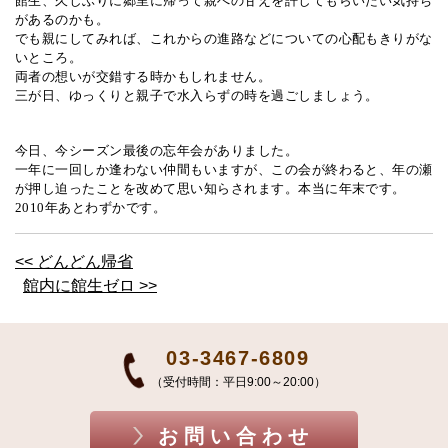
館生、久しぶりに郷里に帰って親への甘えを許してもらいたい気持ち
があるのかも。
でも親にしてみれば、これからの進路などについての心配もきりがな
いところ。
両者の想いが交錯する時かもしれません。
三が日、ゆっくりと親子で水入らずの時を過ごしましょう。
今日、今シーズン最後の忘年会がありました。
一年に一回しか逢わない仲間もいますが、この会が終わると、年の瀬
が押し迫ったことを改めて思い知らされます。本当に年末です。
2010
年あとわずかです。
<< どんどん帰省
館内に館生ゼロ >>
03-3467-6809
（受付時間：平日9:00～20:00）
お問い合わせ