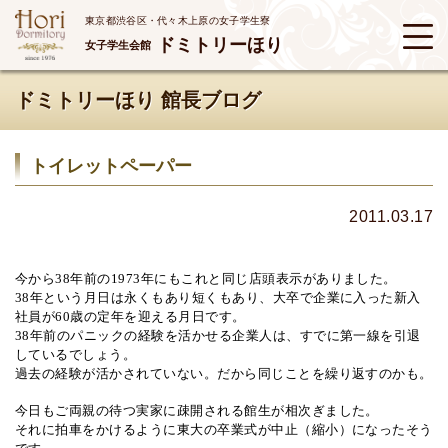
東京都渋谷区・代々木上原の女子学生寮
ドミトリーほり
女子学生会館
ドミトリーほり 館長ブログ
トイレットペーパー
2011.03.17
今から
38
年前の
1973
年にもこれと同じ店頭表示がありました。
38
年という月日は永くもあり短くもあり、大卒で企業に入った新入
社員が
60
歳の定年を迎える月日です。
38
年前のパニックの経験を活かせる企業人は、すでに第一線を引退
しているでしょう。
過去の経験が活かされていない。だから同じことを繰り返すのかも。
今日もご両親の待つ実家に疎開される館生が相次ぎました。
それに拍車をかけるように東大の卒業式が中止（縮小）になったそう