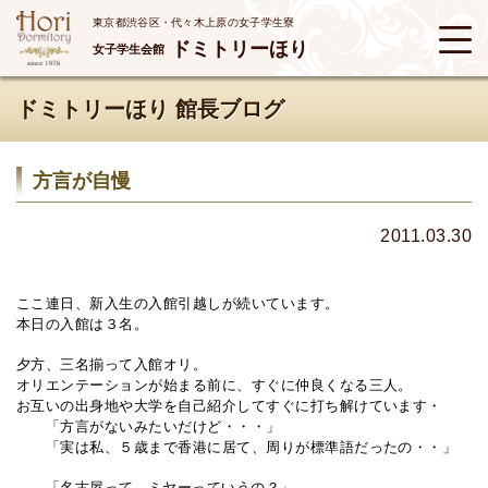
東京都渋谷区・代々木上原の女子学生寮
ドミトリーほり
女子学生会館
ドミトリーほり 館長ブログ
方言が自慢
2011.03.30
ここ連日、新入生の入館引越しが続いています。
本日の入館は３名。
夕方、三名揃って入館オリ。
オリエンテーションが始まる前に、すぐに仲良くなる三人。
お互いの出身地や大学を自己紹介してすぐに打ち解けています・
「方言がないみたいだけど・・・」
「実は私、５歳まで香港に居て、周りが標準語だったの・・」
「名古屋って、ミヤーっていうの？」