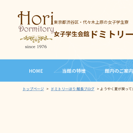
東京都渋谷区・代々木上原の女子学生寮
ドミトリ
女子学生会館
HOME
当館の特徴
館内のご案
トップページ
>
ドミトリーほり 館長ブログ
>
ようやく夏が戻って