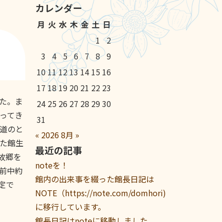
カレンダー
月
火
水
木
金
土
日
1
2
3
4
5
6
7
8
9
10
11
12
13
14
15
16
17
18
19
20
21
22
23
た。ま
24
25
26
27
28
29
30
ってき
31
道のと
«
2026
8月
»
た館生
最近の記事
故郷を
noteを！
前中約
館内の出来事を綴った館長日記は
定で
NOTE（https://note.com/domhori)
に移行しています。
館長日記はnoteに移動しました