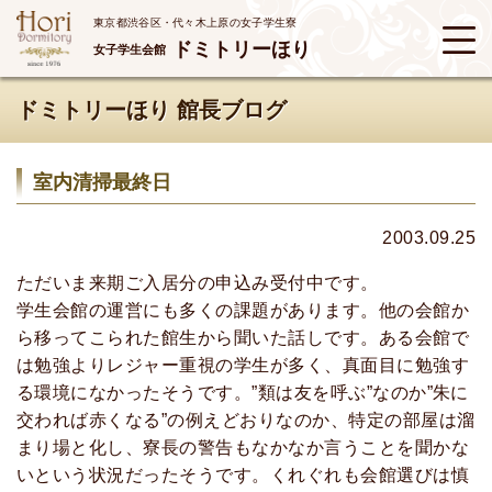
東京都渋谷区・代々木上原の女子学生寮
ドミトリーほり
女子学生会館
ドミトリーほり 館長ブログ
室内清掃最終日
2003.09.25
ただいま来期ご入居分の申込み受付中です。
学生会館の運営にも多くの課題があります。他の会館か
ら移ってこられた館生から聞いた話しです。ある会館で
は勉強よりレジャー重視の学生が多く、真面目に勉強す
る環境になかったそうです。”類は友を呼ぶ”なのか”朱に
交われば赤くなる”の例えどおりなのか、特定の部屋は溜
まり場と化し、寮長の警告もなかなか言うことを聞かな
いという状況だったそうです。くれぐれも会館選びは慎