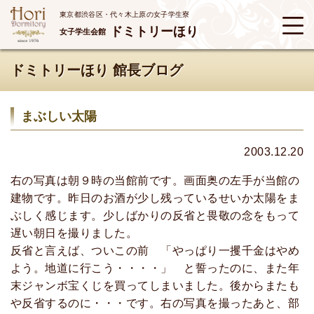
東京都渋谷区・代々木上原の女子学生寮
ドミトリーほり
女子学生会館
ドミトリーほり 館長ブログ
まぶしい太陽
2003.12.20
右の写真は朝９時の当館前です。画面奥の左手が当館の
建物です。昨日のお酒が少し残っているせいか太陽をま
ぶしく感じます。少しばかりの反省と畏敬の念をもって
遅い朝日を撮りました。
反省と言えば、ついこの前 「やっぱり一攫千金はやめ
よう。地道に行こう・・・・」 と誓ったのに、また年
末ジャンボ宝くじを買ってしまいました。後からまたも
や反省するのに・・・です。右の写真を撮ったあと、部