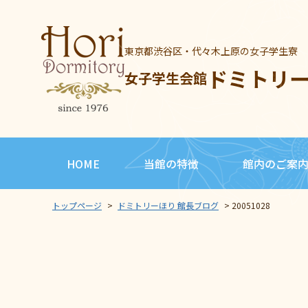
東京都渋谷区・代々木上原の女子学生寮
ドミトリ
女子学生会館
HOME
当館の特徴
館内のご案
トップページ
>
ドミトリーほり 館長ブログ
>
20051028