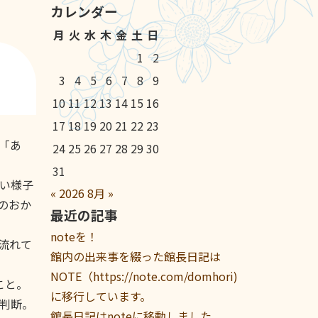
カレンダー
月
火
水
木
金
土
日
1
2
3
4
5
6
7
8
9
10
11
12
13
14
15
16
17
18
19
20
21
22
23
「あ
24
25
26
27
28
29
30
31
い様子
«
2026
8月
»
のおか
最近の記事
noteを！
流れて
館内の出来事を綴った館長日記は
NOTE（https://note.com/domhori)
こと。
に移行しています。
判断。
館長日記はnoteに移動しました