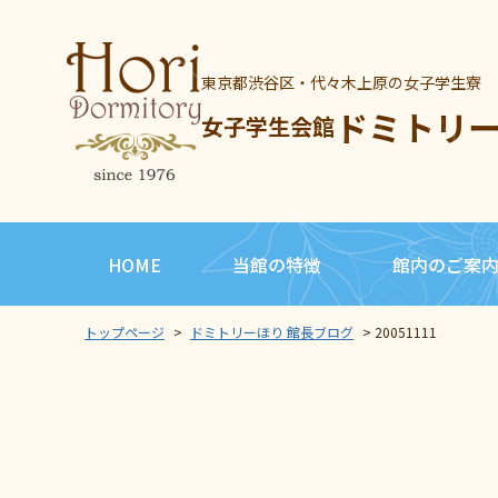
東京都渋谷区・代々木上原の女子学生寮
ドミトリ
女子学生会館
HOME
当館の特徴
館内のご案
トップページ
>
ドミトリーほり 館長ブログ
>
20051111