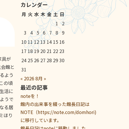
カレンダー
月
火
水
木
金
土
日
1
2
3
4
5
6
7
8
9
10
11
12
13
14
15
16
17
18
19
20
21
22
23
家具が
24
25
26
27
28
29
30
生会館と
31
るよう
«
2026
8月
»
この頃
最近の記事
生活に
noteを！
ようで
館内の出来事を綴った館長日記は
なる居
NOTE（https://note.com/domhori)
ミほり
に移行しています。
館長日記はnoteに移動しました