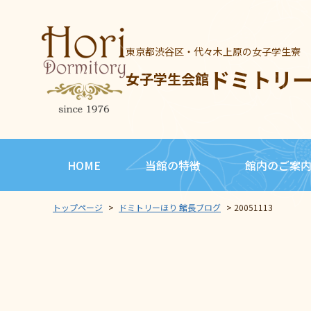
東京都渋谷区・代々木上原の女子学生寮
ドミトリ
女子学生会館
HOME
当館の特徴
館内のご案
トップページ
>
ドミトリーほり 館長ブログ
>
20051113