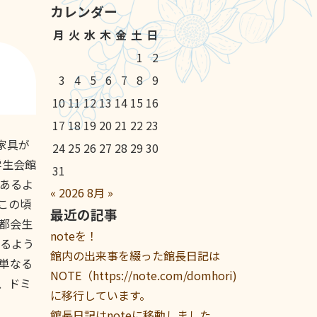
カレンダー
月
火
水
木
金
土
日
1
2
3
4
5
6
7
8
9
10
11
12
13
14
15
16
17
18
19
20
21
22
23
家具が
24
25
26
27
28
29
30
学生会館
31
あるよ
«
2026
8月
»
この頃
最近の記事
都会生
noteを！
るよう
館内の出来事を綴った館長日記は
単なる
NOTE（https://note.com/domhori)
、ドミ
に移行しています。
館長日記はnoteに移動しました