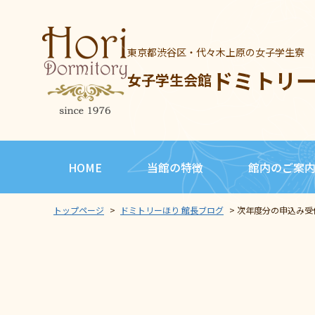
東京都渋谷区・代々木上原の女子学生寮
ドミトリ
女子学生会館
HOME
当館の特徴
館内のご案
トップページ
>
ドミトリーほり 館長ブログ
>
次年度分の申込み受