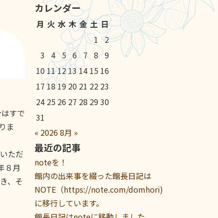
カレンダー
月
火
水
木
金
土
日
1
2
3
4
5
6
7
8
9
10
11
12
13
14
15
16
17
18
19
20
21
22
23
24
25
26
27
28
29
30
分はすで
31
りま
«
2026
8月
»
最近の記事
をいただ
noteを！
年８月
館内の出来事を綴った館長日記は
き、そ
NOTE（https://note.com/domhori)
に移行しています。
館長日記はnoteに移動しました