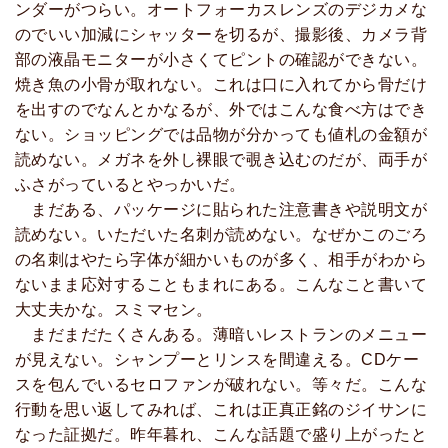
ンダーがつらい。オートフォーカスレンズのデジカメな
のでいい加減にシャッターを切るが、撮影後、カメラ背
部の液晶モニターが小さくてピントの確認ができない。
焼き魚の小骨が取れない。これは口に入れてから骨だけ
を出すのでなんとかなるが、外ではこんな食べ方はでき
ない。ショッピングでは品物が分かっても値札の金額が
読めない。メガネを外し裸眼で覗き込むのだが、両手が
ふさがっているとやっかいだ。
まだある、パッケージに貼られた注意書きや説明文が
読めない。いただいた名刺が読めない。なぜかこのごろ
の名刺はやたら字体が細かいものが多く、相手がわから
ないまま応対することもまれにある。こんなこと書いて
大丈夫かな。スミマセン。
まだまだたくさんある。薄暗いレストランのメニュー
が見えない。シャンプーとリンスを間違える。CDケー
スを包んでいるセロファンが破れない。等々だ。こんな
行動を思い返してみれば、これは正真正銘のジイサンに
なった証拠だ。昨年暮れ、こんな話題で盛り上がったと