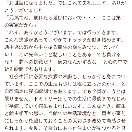
「お世話になりました。ではこれで失礼します。ありが
とうございました」
「元気でね。疲れたら遊びにおいで・・・、ここは第二
の実家だから」
「ハイ。ありがとうございます。では行ってきます」
こんな挨拶があって、やがてトラックが動き始めます。
助手席の窓から手を振る館生の顔をみつつ、“ガンバ
レ！ この先辛いこと悲しいこともある、でも負ける
な！ 夢への挑戦だ！ 病気なんかするな！”と心の中で
祈る瞬間でもあります。
社会生活に必要な挨拶の常識も、しっかりと身につい
ています。ここでの生活も少しは役に立ったのかも、と
自己満足に浸る瞬間でもあります。でも全員がこうとは
限りません。ドミトリーほりでの生活に最後までなじめ
ず卒館していく館生もまれにいます。こんなとき、館生
と館主相互の思い、当館での生活環境など、両者が事前
にしっかり確認しておくことの大切さを改めて痛感させ
られます。今度こそ自分にあった住まいが見つかると良