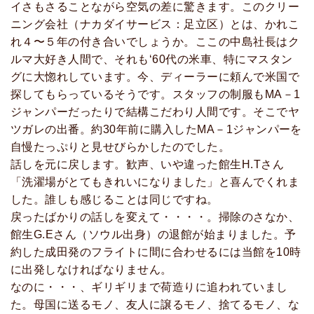
イさもさることながら空気の差に驚きます。このクリー
ニング会社（ナカダイサービス：足立区）とは、かれこ
れ４〜５年の付き合いでしょうか。ここの中島社長はク
ルマ大好き人間で、それも‘60代の米車、特にマスタン
グに大惚れしています。今、ディーラーに頼んで米国で
探してもらっているそうです。スタッフの制服もMA－1
ジャンパーだったりで結構こだわり人間です。そこでヤ
ツガレの出番。約30年前に購入したMA－1ジャンパーを
自慢たっぷりと見せびらかしたのでした。
話しを元に戻します。歓声、いや違った館生H.Tさん
「洗濯場がとてもきれいになりました」と喜んでくれま
した。誰しも感じることは同じですね。
戻ったばかりの話しを変えて・・・・。掃除のさなか、
館生G.Eさん（ソウル出身）の退館が始まりました。予
約した成田発のフライトに間に合わせるには当館を10時
に出発しなければなりません。
なのに・・・、ギリギリまで荷造りに追われていまし
た。母国に送るモノ、友人に譲るモノ、捨てるモノ、な