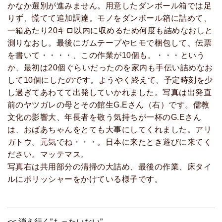
かなか選別が進みません。用意したダンボール箱では足
りず、慌てて追加調達。モノをダンボール箱に詰めて、
一箱あたり20キロ以内に収めるため何度も詰めなおしと
測りなおし。最後にガムテープやヒモで梱包して、伝票
を書いて・・・・、この作業が10個も。・・・という
か、最初は20個ぐらいだったのを家内も手伝い詰めなお
して10個にしたのです。ようやく終えて、予定時刻を少
し過ぎてあわてて出発していかれました。写真は出発直
前のヤツガレの母とその館生G.Eさん（右）です。儒教
文化の影響大、年長者を敬う気持ちが一杯のG.Eさん
は、おばあちゃんをとても大事にしてくれました。アリ
ガトウ。元気でね・・・。日本に来たとき遊びに来てく
ださい。マッテマス。
写真右は共用部分の清掃の大詰め、最後の作業、床タイ
ルにポリッシャーをかけている様子です。
<< 消え行く”もったいない”