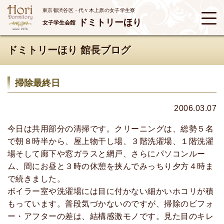
東京都渋谷区・代々木上原の女子学生寮
ドミトリーほり
女子学生会館
ドミトリーほり 館長ブログ
掃除最終日
2006.03.07
今日は共用部分の清掃です。クリーニングは、総勢５名
で朝８時半から、屋上物干し場、３階洗濯場、１階洗濯
場そして廊下や窓ガラスと網戸、さらにパソコンルー
ム、間にお昼と３時の休憩を挟んでみっちり夕方４時ま
で続きました。
ボイラー室や洗濯場には目に付かない細かいホコリが積
もっています。普段気づかないのですが、掃除のビフォ
ー・アフターの差は、結構感激モノです。見た目のキレ