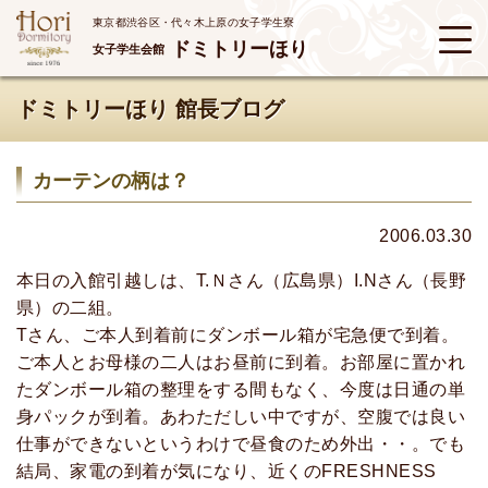
東京都渋谷区・代々木上原の女子学生寮
ドミトリーほり
女子学生会館
ドミトリーほり 館長ブログ
カーテンの柄は？
2006.03.30
本日の入館引越しは、T.Ｎさん（広島県）I.Nさん（長野
県）の二組。
Tさん、ご本人到着前にダンボール箱が宅急便で到着。
ご本人とお母様の二人はお昼前に到着。お部屋に置かれ
たダンボール箱の整理をする間もなく、今度は日通の単
身パックが到着。あわただしい中ですが、空腹では良い
仕事ができないというわけで昼食のため外出・・。でも
結局、家電の到着が気になり、近くのFRESHNESS