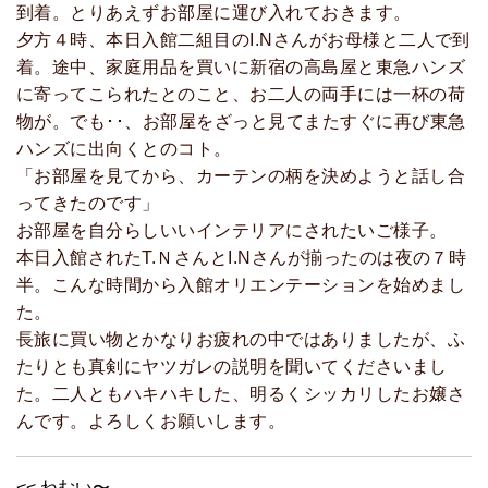
到着。とりあえずお部屋に運び入れておきます。
夕方４時、本日入館二組目のI.Nさんがお母様と二人で到
着。途中、家庭用品を買いに新宿の高島屋と東急ハンズ
に寄ってこられたとのこと、お二人の両手には一杯の荷
物が。でも･･、お部屋をざっと見てまたすぐに再び東急
ハンズに出向くとのコト。
「お部屋を見てから、カーテンの柄を決めようと話し合
ってきたのです」
お部屋を自分らしいいインテリアにされたいご様子。
本日入館されたT.ＮさんとI.Nさんが揃ったのは夜の７時
半。こんな時間から入館オリエンテーションを始めまし
た。
長旅に買い物とかなりお疲れの中ではありましたが、ふ
たりとも真剣にヤツガレの説明を聞いてくださいまし
た。二人ともハキハキした、明るくシッカリしたお嬢さ
んです。よろしくお願いします。
<< ねむい〜。