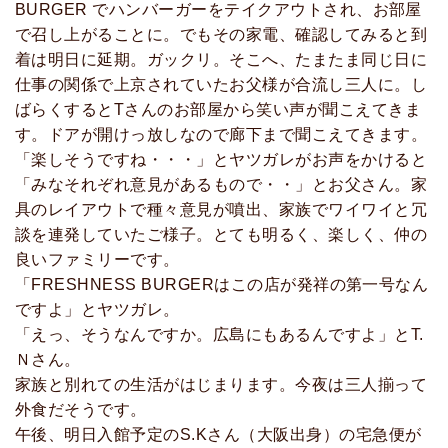
BURGER でハンバーガーをテイクアウトされ、お部屋
で召し上がることに。でもその家電、確認してみると到
着は明日に延期。ガックリ。そこへ、たまたま同じ日に
仕事の関係で上京されていたお父様が合流し三人に。し
ばらくするとTさんのお部屋から笑い声が聞こえてきま
す。ドアが開けっ放しなので廊下まで聞こえてきます。
「楽しそうですね・・・」とヤツガレがお声をかけると
「みなそれぞれ意見があるもので・・」とお父さん。家
具のレイアウトで種々意見が噴出、家族でワイワイと冗
談を連発していたご様子。とても明るく、楽しく、仲の
良いファミリーです。
「FRESHNESS BURGERはこの店が発祥の第一号なん
ですよ」とヤツガレ。
「えっ、そうなんですか。広島にもあるんですよ」とT.
Ｎさん。
家族と別れての生活がはじまります。今夜は三人揃って
外食だそうです。
午後、明日入館予定のS.Kさん（大阪出身）の宅急便が