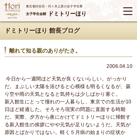
東京都渋谷区・代々木上原の女子学生寮
ドミトリーほり
女子学生会館
ドミトリーほり 館長ブログ
離れて知る親のありがたさ。
2006.04.10
今日から一週間ほど天気が良くないらしい。がっかり
だ。まぶしい太陽を浴びると心模様も明るくなるが、曇
り空や雨の天気となると気持ちは少しばかり塞ぐ。
新入館生にとって憧れの一人暮らし、東京での生活が10
日ほど経過した。そろそろ現実の問題に直面する時期
だ。実際、夕方から夜にかけてドミトリーほりに帰館す
る新入館生の挨拶にやや元気が足りないようだ。天気が
原因とばかりではない。軽く５月病の始まりの症状か