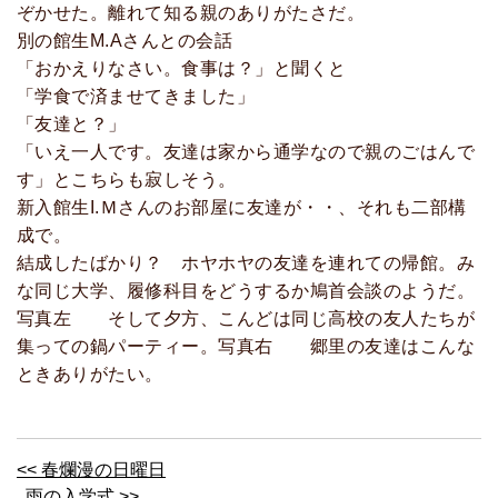
ぞかせた。離れて知る親のありがたさだ。
別の館生M.Aさんとの会話
「おかえりなさい。食事は？」と聞くと
「学食で済ませてきました」
「友達と？」
「いえ一人です。友達は家から通学なので親のごはんで
す」とこちらも寂しそう。
新入館生I.Ｍさんのお部屋に友達が・・、それも二部構
成で。
結成したばかり？ ホヤホヤの友達を連れての帰館。み
な同じ大学、履修科目をどうするか鳩首会談のようだ。
写真左 そして夕方、こんどは同じ高校の友人たちが
集っての鍋パーティー。写真右 郷里の友達はこんな
ときありがたい。
<< 春爛漫の日曜日
雨の入学式 >>