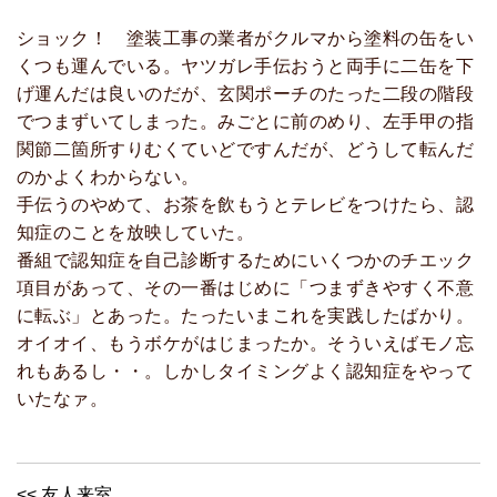
ショック！ 塗装工事の業者がクルマから塗料の缶をい
くつも運んでいる。ヤツガレ手伝おうと両手に二缶を下
げ運んだは良いのだが、玄関ポーチのたった二段の階段
でつまずいてしまった。みごとに前のめり、左手甲の指
関節二箇所すりむくていどですんだが、どうして転んだ
のかよくわからない。
手伝うのやめて、お茶を飲もうとテレビをつけたら、認
知症のことを放映していた。
番組で認知症を自己診断するためにいくつかのチエック
項目があって、その一番はじめに「つまずきやすく不意
に転ぶ」とあった。たったいまこれを実践したばかり。
オイオイ、もうボケがはじまったか。そういえばモノ忘
れもあるし・・。しかしタイミングよく認知症をやって
いたなァ。
<< 友人来室