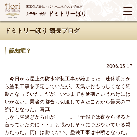
東京都渋谷区・代々木上原の女子学生寮
ドミトリーほり
女子学生会館
ドミトリーほり 館長ブログ
認知症？
2006.05.17
今日から屋上の防水塗装工事が始まった。連休明けか
ら塗装工事を予定していたが、天気がおもわしくなく延
期となっていた。だが、いつまでも延期というわけには
いかない。業者の都合も切迫してきたことから曇天の中
強行となった。写真
しかし昼過ぎから雨が・・・。「予報では夜から降ると
言っていたのに・・」と恨めしそうにつぶやいている親
方だった。雨には勝てない、塗装工事は中断となった。